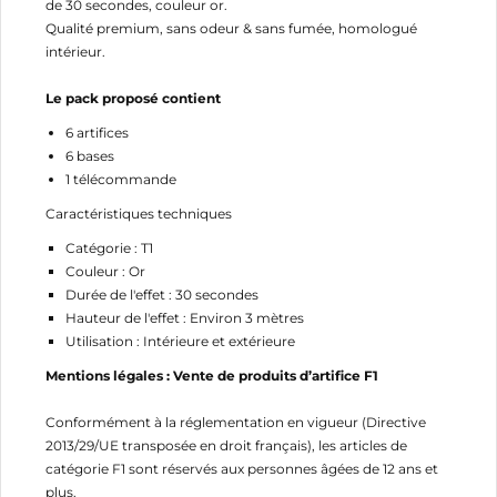
de 30 secondes, couleur or.
Qualité premium, sans odeur & sans fumée, homologué
intérieur.
CRÉER UNE LISTE D'ENVIES
CONNEXION
Le pack proposé contient
NOM DE LA LISTE D'ENVIES
MES LISTES
6 artifices
Vous devez être connecté pour ajouter des produits
à votre liste d'envies.
6 bases
1 télécommande
add_circle_outline
Créer une nouvelle liste
Caractéristiques techniques
Annuler
Connexion
Catégorie : T1
Annuler
Créer une liste d'envies
Couleur : Or
Durée de l'effet : 30 secondes
Hauteur de l'effet : Environ 3 mètres
Utilisation : Intérieure et extérieure
Mentions légales : Vente de produits d’artifice F1
Conformément à la réglementation en vigueur (Directive
2013/29/UE transposée en droit français), les articles de
catégorie F1 sont réservés aux personnes âgées de 12 ans et
plus.