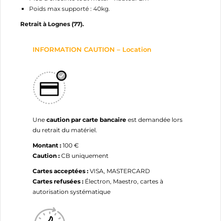
Poids max supporté : 40kg.
NOM DE LA LISTE D'ENVIES
MES LISTES
Vous devez être connecté pour ajouter des produits
Retrait à Lognes (77).
à votre liste d'envies.
add_circle_outline
Créer une nouvelle liste
INFORMATION CAUTION – Location
Annuler
Connexion
Annuler
Créer une liste d'envies
Une
caution par carte bancaire
est demandée lors
du retrait du matériel.
Montant :
100 €
Caution :
CB uniquement
Cartes acceptées :
VISA, MASTERCARD
Cartes refusées :
Électron, Maestro, cartes à
autorisation systématique