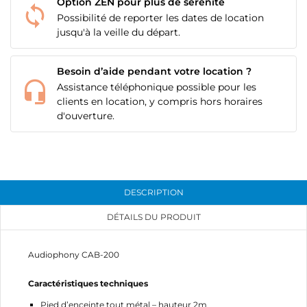
Option ZEN pour plus de sérénité
Possibilité de reporter les dates de location
jusqu'à la veille du départ.
Besoin d’aide pendant votre location ?
Assistance téléphonique possible pour les
clients en location, y compris hors horaires
d'ouverture.
DESCRIPTION
DÉTAILS DU PRODUIT
Audiophony CAB-200
Caractéristiques techniques
CRÉER UNE LISTE D'ENVIES
CONNEXION
Pied d’enceinte tout métal – hauteur 2m