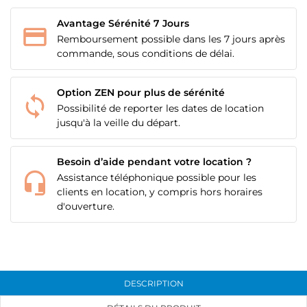
Avantage Sérénité 7 Jours
Remboursement possible dans les 7 jours après
commande, sous conditions de délai.
Option ZEN pour plus de sérénité
Possibilité de reporter les dates de location
jusqu'à la veille du départ.
CRÉER UNE LISTE D'ENVIES
CONNEXION
Besoin d’aide pendant votre location ?
NOM DE LA LISTE D'ENVIES
MES LISTES
Vous devez être connecté pour ajouter des produits
Assistance téléphonique possible pour les
à votre liste d'envies.
clients en location, y compris hors horaires
add_circle_outline
Créer une nouvelle liste
d'ouverture.
Annuler
Connexion
Annuler
Créer une liste d'envies
DESCRIPTION