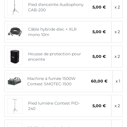
Pied d'enceinte Audiophony
5,00 €
x 2
CAB-200
Câble hybride élec + XLR
5,00 €
x 2
mono 10m
Housse de protection pour
5,00 €
x 2
enceinte
Machine à fumée 1500W
60,00 €
x 1
Contest SMOTEC-1500
Pied lumière Contest PID-
5,00 €
x 2
240