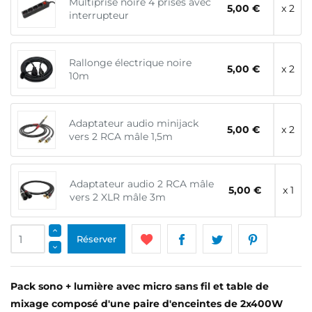
Multiprise noire 4 prises avec
5,00 €
x 2
interrupteur
Rallonge électrique noire
5,00 €
x 2
10m
Adaptateur audio minijack
5,00 €
x 2
vers 2 RCA mâle 1,5m
Adaptateur audio 2 RCA mâle
5,00 €
x 1
vers 2 XLR mâle 3m
Réserver
Pack sono + lumière avec micro sans fil et table de
mixage composé d'une paire d'enceintes de 2x400W