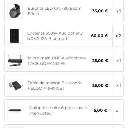
Eurolite LED CAT-80 Beam
35,00 €
x 1
Effect
Enceinte 350W Audiophony
60,00 €
x 2
NOVA-12A Bluetooth
Micro main UHF Audiophony
25,00 €
x 1
PACK GOHAND-F5
Table de mixage Bluetooth
25,00 €
x 1
RELOOP RMX10BT
Multiprise noire 6 prises avec
5,00 €
x 1
interrupteur