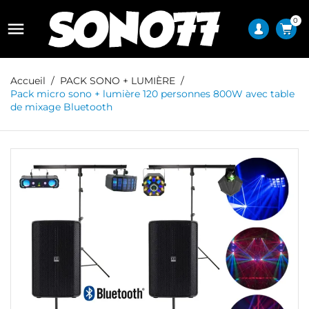
0

Accueil
PACK SONO + LUMIÈRE
Pack micro sono + lumière 120 personnes 800W avec table
de mixage Bluetooth