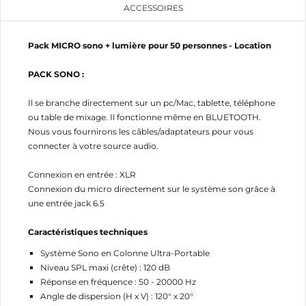
CRÉER UNE LISTE D'ENVIES
ACCESSOIRES
CONNEXION
NOM DE LA LISTE D'ENVIES
MES LISTES
Vous devez être connecté pour ajouter des produits
Pack MICRO sono + lumière pour 50 personnes - Location
à votre liste d'envies.
PACK SONO :
add_circle_outline
Créer une nouvelle liste
Il se branche directement sur un pc/Mac, tablette, téléphone
Annuler
Connexion
Annuler
Créer une liste d'envies
ou table de mixage. Il fonctionne même en BLUETOOTH.
Nous vous fournirons les câbles/adaptateurs pour vous
connecter à votre source audio.
Connexion en entrée : XLR
Connexion du micro directement sur le système son grâce à
une entrée jack 6.5
Caractéristiques techniques
Système Sono en Colonne Ultra-Portable
Niveau SPL maxi (crête) : 120 dB
Réponse en fréquence : 50 - 20000 Hz
Angle de dispersion (H x V) : 120° x 20°