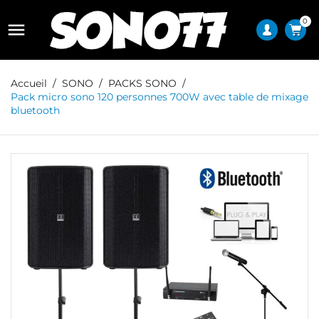
0

Accueil
SONO
PACKS SONO
Pack micro sono 120 personnes 700W avec table de mixage
bluetooth