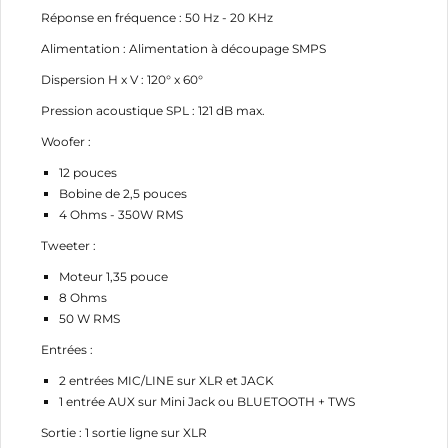
Réponse en fréquence : 50 Hz - 20 KHz
Alimentation : Alimentation à découpage SMPS
CRÉER UNE LISTE D'ENVIES
CONNEXION
Dispersion H x V : 120° x 60°
Pression acoustique SPL : 121 dB max.
NOM DE LA LISTE D'ENVIES
MES LISTES
Vous devez être connecté pour ajouter des produits
à votre liste d'envies.
Woofer :
add_circle_outline
Créer une nouvelle liste
12 pouces
Bobine de 2,5 pouces
Annuler
Connexion
4 Ohms - 350W RMS
Annuler
Créer une liste d'envies
Tweeter :
Moteur 1,35 pouce
8 Ohms
50 W RMS
Entrées :
2 entrées MIC/LINE sur XLR et JACK
1 entrée AUX sur Mini Jack ou BLUETOOTH + TWS
Sortie : 1 sortie ligne sur XLR