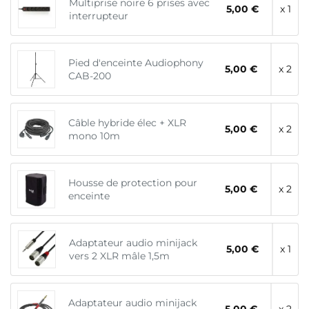
Multiprise noire 6 prises avec
5,00 €
x 1
interrupteur
Pied d'enceinte Audiophony
5,00 €
x 2
CAB-200
Câble hybride élec + XLR
5,00 €
x 2
mono 10m
Housse de protection pour
5,00 €
x 2
enceinte
Adaptateur audio minijack
5,00 €
x 1
vers 2 XLR mâle 1,5m
Adaptateur audio minijack