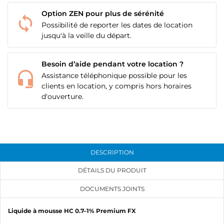
Option ZEN pour plus de sérénité
Possibilité de reporter les dates de location
jusqu'à la veille du départ.
Besoin d’aide pendant votre location ?
Assistance téléphonique possible pour les
clients en location, y compris hors horaires
d'ouverture.
CRÉER UNE LISTE D'ENVIES
CONNEXION
DESCRIPTION
DÉTAILS DU PRODUIT
NOM DE LA LISTE D'ENVIES
MES LISTES
Vous devez être connecté pour ajouter des produits
à votre liste d'envies.
DOCUMENTS JOINTS
add_circle_outline
Créer une nouvelle liste
Liquide à mousse HC 0.7–1% Premium FX
Annuler
Connexion