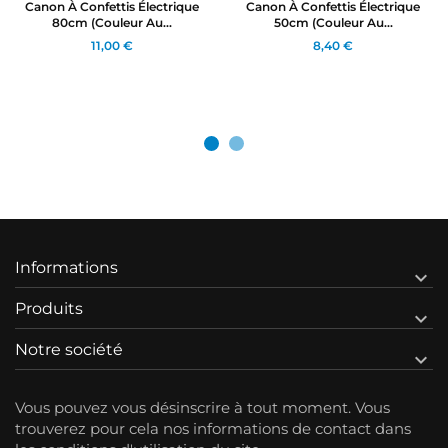
Canon À Confettis Électrique
Canon À Confettis Électrique
80cm (couleur Au...
50cm (couleur Au...
11,00 €
8,40 €
Informations

Produits

Notre société

Vous pouvez vous désinscrire à tout moment. Vous
trouverez pour cela nos informations de contact dans