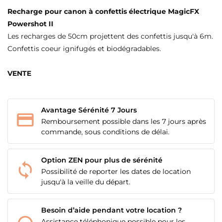
Recharge pour canon à confettis électrique MagicFX
Powershot II
Les recharges de 50cm projettent des confettis jusqu'à 6m.
Confettis coeur ignifugés et biodégradables.
VENTE
Avantage Sérénité 7 Jours
CRÉER UNE LISTE D'ENVIES
Remboursement possible dans les 7 jours après
CONNEXION
commande, sous conditions de délai.
NOM DE LA LISTE D'ENVIES
MES LISTES
Vous devez être connecté pour ajouter des produits
Option ZEN pour plus de sérénité
à votre liste d'envies.
Possibilité de reporter les dates de location
add_circle_outline
Créer une nouvelle liste
jusqu'à la veille du départ.
Annuler
Connexion
Annuler
Créer une liste d'envies
Besoin d’aide pendant votre location ?
Assistance téléphonique possible pour les