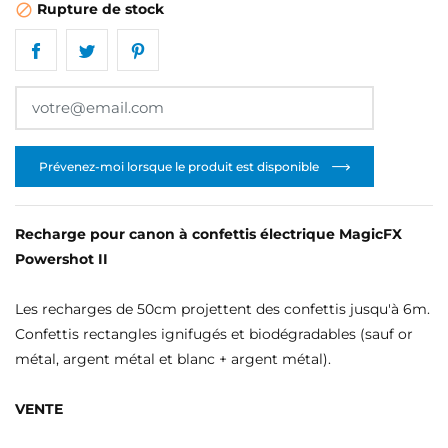
Rupture de stock

Prévenez-moi lorsque le produit est disponible
Recharge pour canon à confettis électrique MagicFX
Powershot II
Les recharges de 50cm projettent des confettis jusqu'à 6m.
Confettis rectangles ignifugés et biodégradables (sauf or
métal, argent métal et blanc + argent métal).
CRÉER UNE LISTE D'ENVIES
CONNEXION
VENTE
NOM DE LA LISTE D'ENVIES
MES LISTES
Vous devez être connecté pour ajouter des produits