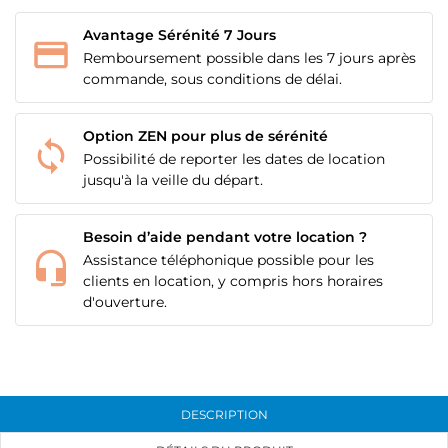
à votre liste d'envies.
Avantage Sérénité 7 Jours
add_circle_outline
Créer une nouvelle liste
Remboursement possible dans les 7 jours après
Annuler
Connexion
commande, sous conditions de délai.
Annuler
Créer une liste d'envies
Option ZEN pour plus de sérénité
Possibilité de reporter les dates de location
jusqu'à la veille du départ.
Besoin d’aide pendant votre location ?
Assistance téléphonique possible pour les
clients en location, y compris hors horaires
d'ouverture.
DESCRIPTION