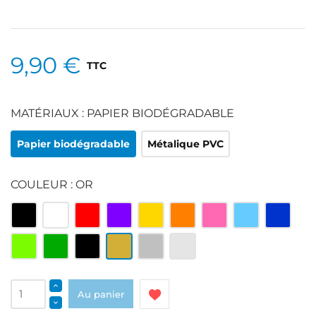
9,90 €
TTC
MATÉRIAUX : PAPIER BIODÉGRADABLE
Papier biodégradable
Métalique PVC
COULEUR : OR
Multicolore
Blanc
Rouge
Violet
Jaune
Orange
Rose
Bleu
Bleu
clair
roi
Vert
Vert
Noir
Or
Argenté
Argenté
clair
et
blanc
Au panier