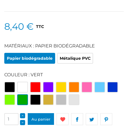
8,40 €
TTC
MATÉRIAUX : PAPIER BIODÉGRADABLE
Papier biodégradable
Métalique PVC
COULEUR : VERT
Multicolore
Blanc
Rouge
Violet
Jaune
Orange
Rose
Bleu
Bleu
clair
roi
Vert
Vert
Noir
Or
Argenté
Argenté
clair
et
blanc
Au panier