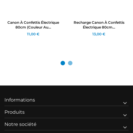
Canon À Confettis Électrique
Recharge Canon À Confettis
80cm (couleur Au...
Électrique 80cm...
11,00 €
13,00 €
Informations

Produits

Notre société
