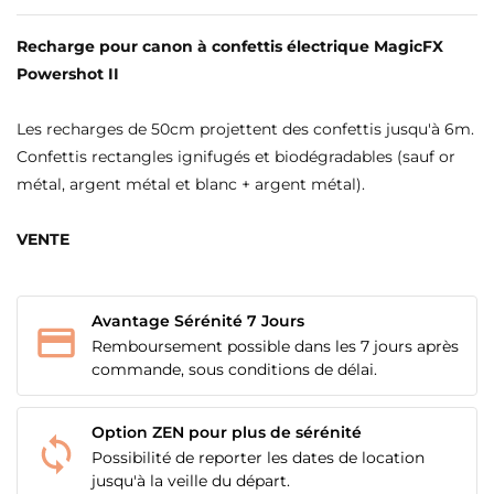
Recharge pour canon à confettis électrique MagicFX
Powershot II
Les recharges de 50cm projettent des confettis jusqu'à 6m.
Confettis rectangles ignifugés et biodégradables (sauf or
métal, argent métal et blanc + argent métal).
VENTE
CRÉER UNE LISTE D'ENVIES
Avantage Sérénité 7 Jours
CONNEXION
Remboursement possible dans les 7 jours après
commande, sous conditions de délai.
NOM DE LA LISTE D'ENVIES
MES LISTES
Vous devez être connecté pour ajouter des produits
à votre liste d'envies.
add_circle_outline
Créer une nouvelle liste
Option ZEN pour plus de sérénité
Possibilité de reporter les dates de location
Annuler
Connexion
jusqu'à la veille du départ.
Annuler
Créer une liste d'envies