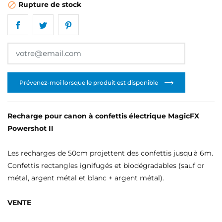
Rupture de stock

Prévenez-moi lorsque le produit est disponible
Recharge pour canon à confettis électrique MagicFX
Powershot II
Les recharges de 50cm projettent des confettis jusqu'à 6m.
Confettis rectangles ignifugés et biodégradables (sauf or
métal, argent métal et blanc + argent métal).
CRÉER UNE LISTE D'ENVIES
CONNEXION
VENTE
NOM DE LA LISTE D'ENVIES
MES LISTES
Vous devez être connecté pour ajouter des produits