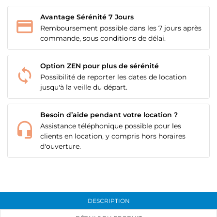
à votre liste d'envies.
Avantage Sérénité 7 Jours
add_circle_outline
Créer une nouvelle liste
Remboursement possible dans les 7 jours après
Annuler
Connexion
commande, sous conditions de délai.
Annuler
Créer une liste d'envies
Option ZEN pour plus de sérénité
Possibilité de reporter les dates de location
jusqu'à la veille du départ.
Besoin d’aide pendant votre location ?
Assistance téléphonique possible pour les
clients en location, y compris hors horaires
d'ouverture.
DESCRIPTION