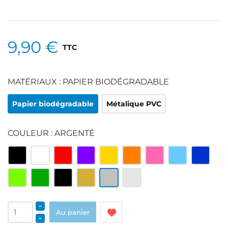
9,90 €
TTC
MATÉRIAUX : PAPIER BIODÉGRADABLE
Papier biodégradable
Métalique PVC
COULEUR : ARGENTÉ
Multicolore
Blanc
Rouge
Violet
Jaune
Orange
Rose
Bleu
Bleu
clair
roi
Vert
Vert
Noir
Or
Argenté
Argenté
clair
et
blanc
Au panier