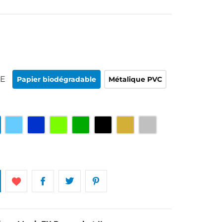
LE
Papier biodégradable
Métalique PVC
e
Bleu
Bleu
Vert
Vert
Noir
Or
Argenté
clair
roi
clair