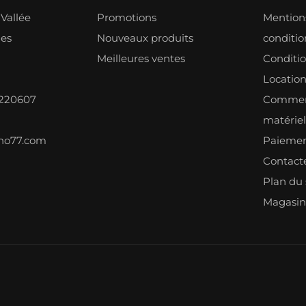
Vallée
Promotions
Mentions
les
Nouveaux produits
condition
Meilleures ventes
Conditi
Locatio
8220607
Comment
matérie
ono77.com
Paiemen
Contact
Plan du 
Magasin