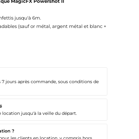
rique MagicFX Powershot II
fettis jusqu'à 6m.
adables (sauf or métal, argent métal et blanc +
 7 jours après commande, sous conditions de
é
 location jusqu'à la veille du départ.
ation ?
our les clients en location, y compris hors