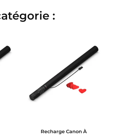
atégorie :
Recharge Canon À
Re