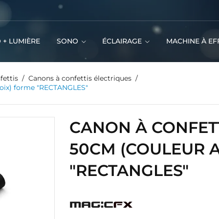
 + LUMIÈRE
SONO
ÉCLAIRAGE
MACHINE À EF
fettis
Canons à confettis électriques
choix) forme "RECTANGLES"
CANON À CONFETT
50CM (COULEUR 
"RECTANGLES"