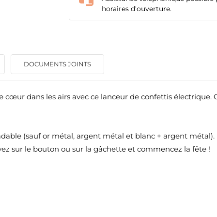
horaires d'ouverture.
DOCUMENTS JOINTS
de cœur dans les airs avec ce lanceur de confettis électrique
ÉER UNE LISTE D'ENVIES
ONNEXION
dable (sauf or métal, argent métal et blanc + argent métal).
ez sur le bouton ou sur la gâchette et commencez la fête !
M DE LA LISTE D'ENVIES
us devez être connecté pour ajouter des produits à votre liste
S LISTES
nvies.
add_circle_outline
Créer une nouvelle lis
Annuler
Connexion
Annuler
Créer une liste d'envies