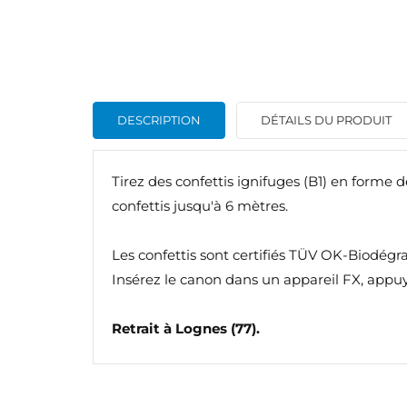
DESCRIPTION
DÉTAILS DU PRODUIT
Tirez des confettis ignifuges (B1) en forme 
confettis jusqu'à 6 mètres.
CR
C
Les confettis sont certifiés TÜV OK-Biodégra
Insérez le canon dans un appareil FX, appuy
NO
Vo
ME
d'e
Retrait à Lognes (77).