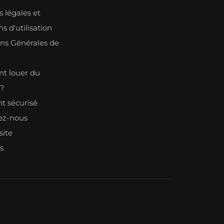
 légales et
s d'utilisation
ons Générales de
n
 louer du
l?
t sécurisé
ez-nous
site
s