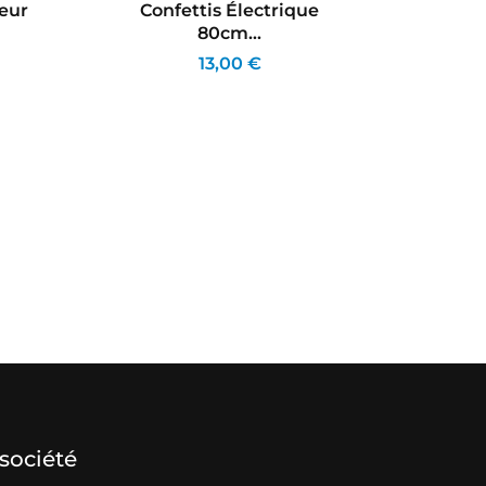
eur
Confettis Électrique
Con
80cm...
13,00 €
société