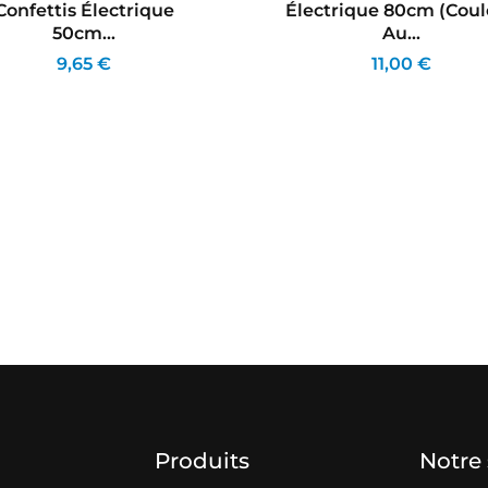
Confettis Électrique
Électrique 80cm (coul
50cm...
Au...
9,65 €
11,00 €
Produits
Notre 