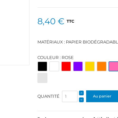
8,40 €
TTC
MATÉRIAUX : PAPIER BIODÉGRADAB
COULEUR : ROSE
Multicolore
Blanc
Rouge
Violet
Jaune
Orange
Ros
Argenté
et
blanc
QUANTITÉ
Au panier