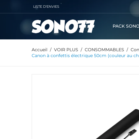
LISTE D'ENVIES
PACK SONO
Accueil
VOIR PLUS
CONSOMMABLES
Con
Canon à confettis électrique 50cm (couleur au 