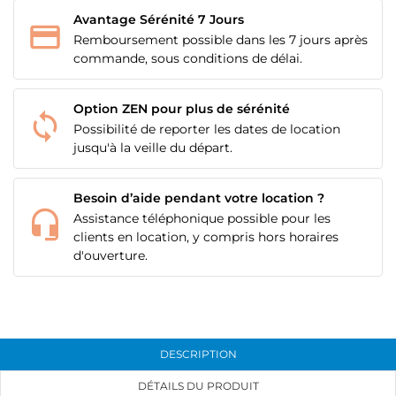
Avantage Sérénité 7 Jours
Remboursement possible dans les 7 jours après
commande, sous conditions de délai.
Option ZEN pour plus de sérénité
Possibilité de reporter les dates de location
jusqu'à la veille du départ.
Besoin d’aide pendant votre location ?
Assistance téléphonique possible pour les
CRÉER UNE LISTE D'ENVIES
clients en location, y compris hors horaires
CONNEXION
d'ouverture.
NOM DE LA LISTE D'ENVIES
MES LISTES
Vous devez être connecté pour ajouter des produits
à votre liste d'envies.
add_circle_outline
Créer une nouvelle liste
DESCRIPTION
Annuler
Connexion
Annuler
Créer une liste d'envies
DÉTAILS DU PRODUIT