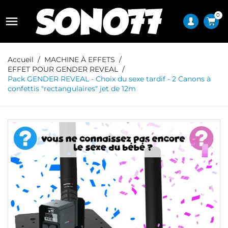
0

Accueil
MACHINE À EFFETS
EFFET POUR GENDER REVEAL
Pack GENDER REVEAL - Choix du sexe tardif - 2 Canons à
confettis "rectangulaires" jet de 12m