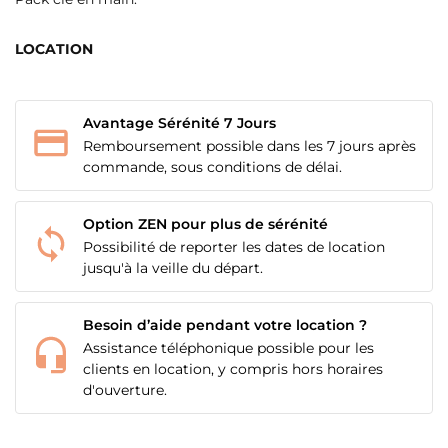
LOCATION
Avantage Sérénité 7 Jours
Remboursement possible dans les 7 jours après
commande, sous conditions de délai.
Option ZEN pour plus de sérénité
Possibilité de reporter les dates de location
jusqu'à la veille du départ.
CRÉER UNE LISTE D'ENVIES
Besoin d’aide pendant votre location ?
CONNEXION
Assistance téléphonique possible pour les
clients en location, y compris hors horaires
NOM DE LA LISTE D'ENVIES
MES LISTES
Vous devez être connecté pour ajouter des produits
d'ouverture.
à votre liste d'envies.
add_circle_outline
Créer une nouvelle liste