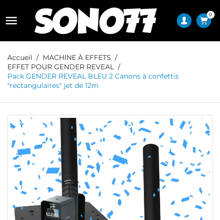
0

Accueil
MACHINE À EFFETS
EFFET POUR GENDER REVEAL
Pack GENDER REVEAL BLEU 2 Canons à confettis
"rectangulaires" jet de 12m