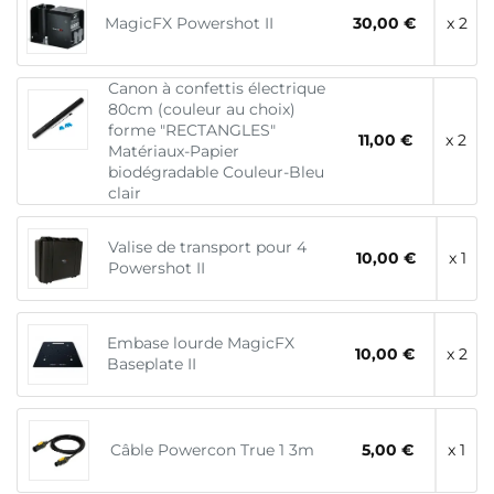
MagicFX Powershot II
30,00 €
x 2
Canon à confettis électrique
80cm (couleur au choix)
forme "RECTANGLES"
11,00 €
x 2
Matériaux-Papier
biodégradable Couleur-Bleu
clair
Valise de transport pour 4
10,00 €
x 1
Powershot II
Embase lourde MagicFX
10,00 €
x 2
Baseplate II
Câble Powercon True 1 3m
5,00 €
x 1