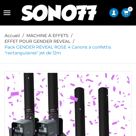
0

Accueil
MACHINE À EFFETS
EFFET POUR GENDER REVEAL
Pack GENDER REVEAL ROSE 4 Canons à confettis
"rectangulaires" jet de 12m