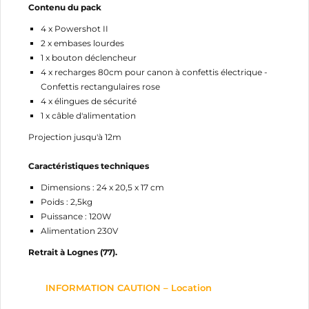
Contenu du pack
4 x Powershot II
2 x embases lourdes
1 x bouton déclencheur
4 x recharges 80cm pour canon à confettis électrique -
Confettis rectangulaires rose
4 x élingues de sécurité
1 x câble d'alimentation
Projection jusqu'à 12m
Caractéristiques techniques
Dimensions : 24 x 20,5 x 17 cm
Poids : 2,5kg
Puissance : 120W
Alimentation 230V
Retrait à Lognes (77).
INFORMATION CAUTION – Location