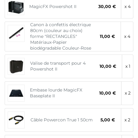
MagicFX Powershot II
30,00 €
x 4
Canon à confettis électrique
80cm (couleur au choix)
forme "RECTANGLES"
11,00 €
x 4
Matériaux-Papier
biodégradable Couleur-Rose
Valise de transport pour 4
10,00 €
x 1
Powershot II
Embase lourde MagicFX
10,00 €
x 2
Baseplate II
Câble Powercon True 1 50cm
5,00 €
x 2