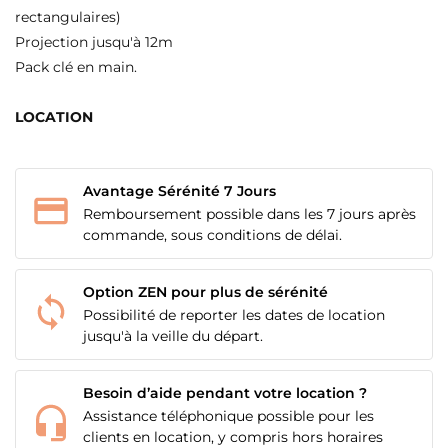
rectangulaires)
Projection jusqu'à 12m
Pack clé en main.
LOCATION
Avantage Sérénité 7 Jours
Remboursement possible dans les 7 jours après
commande, sous conditions de délai.
Option ZEN pour plus de sérénité
Possibilité de reporter les dates de location
jusqu'à la veille du départ.
CRÉER UNE LISTE D'ENVIES
CONNEXION
Besoin d’aide pendant votre location ?
NOM DE LA LISTE D'ENVIES
Assistance téléphonique possible pour les
MES LISTES
Vous devez être connecté pour ajouter des produits
clients en location, y compris hors horaires
à votre liste d'envies.