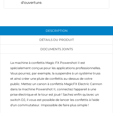
d'ouverture.
add_circle_outline
Créer une nouvelle liste
Annuler
Connexion
Annuler
Créer une liste d'envies
DESCRIPTION
DÉTAILS DU PRODUIT
DOCUMENTS JOINTS
La machine à confettis Magic FX Powershot II est
spécialement conçue pour les applications professionnelles.
Vous pourrez, par exemple, la suspendre à un système truss
et ainsi créer une pluie de confettis au-dessus de votre
public. Mettez un canon à confettis MagicFX Electric Cannon
dans la machine Powershot II, connectez l'appareil à une
prise électrique et le tour est joué ! Sachez enfin qu'avec un
switch DJ, il vous est possible de lancer les confettis à l'aide
d'un commutateur. Impossible de faire plus simple !