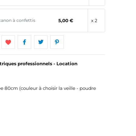
canon à confettis
5,00 €
x 2
triques professionnels - Location
 80cm (couleur à choisir la veille - poudre