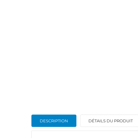
CR
C
DESCRIPTION
DÉTAILS DU PRODUIT
NO
Vo
ME