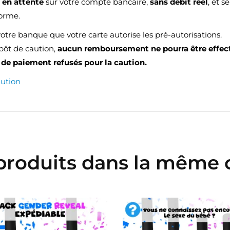
e
en attente
sur votre compte bancaire,
sans débit réel
, et 
forme.
votre banque que votre carte autorise les pré-autorisations.
épôt de caution,
aucun remboursement ne pourra être effec
de paiement refusés pour la caution.
aution
 produits dans la même c