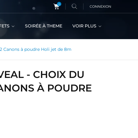
0
CONNEXION
FETS
SOIRÉE À THEME
VOIR PLUS
2 Canons à poudre Holi jet de 8m
EAL - CHOIX DU
 CANONS À POUDRE