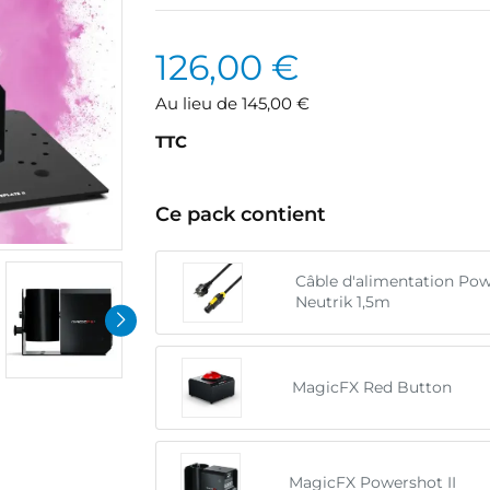
126,00 €
Au lieu de 145,00 €
TTC
Ce pack contient
Câble d'alimentation Po
Neutrik 1,5m
MagicFX Red Button
MagicFX Powershot II