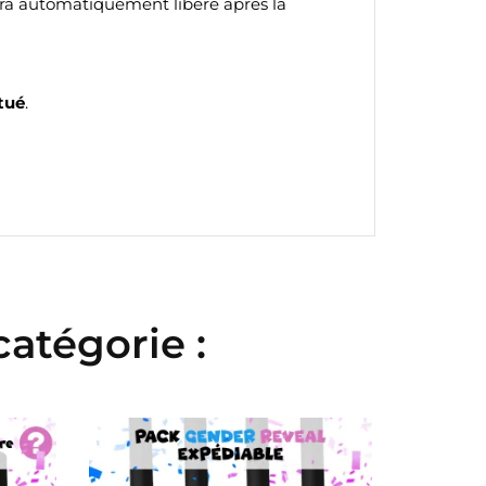
sera automatiquement libéré après la
tué
.
atégorie :