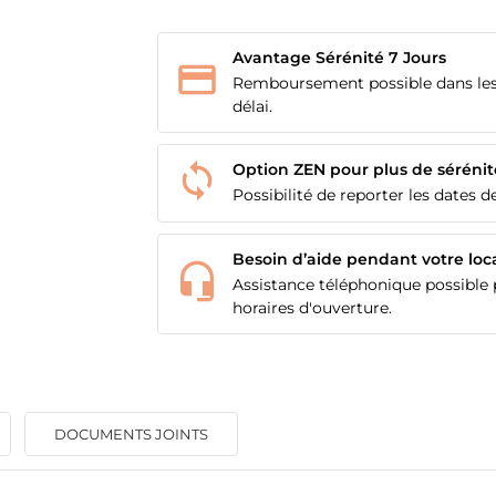
Avantage Sérénité 7 Jours
Remboursement possible dans les
délai.
Option ZEN pour plus de sérénit
Possibilité de reporter les dates de
Besoin d’aide pendant votre loc
Assistance téléphonique possible p
horaires d'ouverture.
ÉER UNE LISTE D'ENVIES
ONNEXION
DOCUMENTS JOINTS
M DE LA LISTE D'ENVIES
us devez être connecté pour ajouter des produits à votre liste
S LISTES