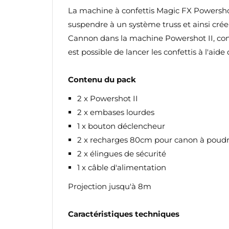
d'e
La machine à confettis Magic FX Powershot 
suspendre à un système truss et ainsi crée
Cannon dans la machine Powershot II, connec
est possible de lancer les confettis à l'ai
Contenu du pack
2 x Powershot II
2 x embases lourdes
1 x bouton déclencheur
2 x recharges 80cm pour canon à poudre c
2 x élingues de sécurité
1 x câble d'alimentation
Projection jusqu'à 8m
Caractéristiques techniques