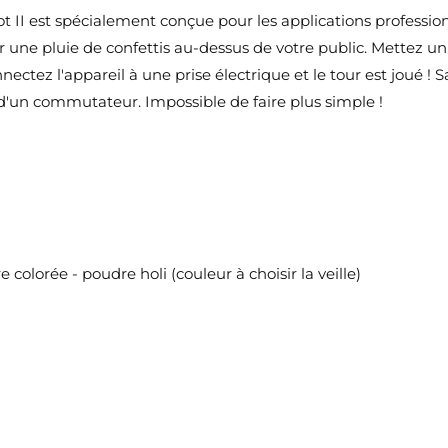
nvies.
II est spécialement conçue pour les applications profession
add_circle_outline
Créer une nouvelle lis
r une pluie de confettis au-dessus de votre public. Mettez un
tez l'appareil à une prise électrique et le tour est joué ! S
Annuler
Connexion
Annuler
Créer une liste d'envies
de d'un commutateur. Impossible de faire plus simple !
olorée - poudre holi (couleur à choisir la veille)