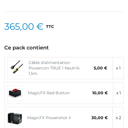
365,00 €
TTC
Ce pack contient
Câble d'alimentation
Powercon TRUE 1 Neutrik
5,00 €
x 1
1,5m
MagicFX Red Button
10,00 €
x 1
MagicFX Powershot II
30,00 €
x 2