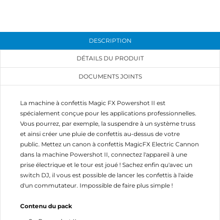
CONNEXION
NOM DE LA LISTE D'ENVIES
MES LISTES
Vous devez être connecté pour ajouter des produits
à votre liste d'envies.
DESCRIPTION
add_circle_outline
Créer une nouvelle liste
DÉTAILS DU PRODUIT
Annuler
Connexion
DOCUMENTS JOINTS
Annuler
Créer une liste d'envies
La machine à confettis Magic FX Powershot II est
spécialement conçue pour les applications professionnelles.
Vous pourrez, par exemple, la suspendre à un système truss
et ainsi créer une pluie de confettis au-dessus de votre
public. Mettez un canon à confettis MagicFX Electric Cannon
dans la machine Powershot II, connectez l'appareil à une
prise électrique et le tour est joué ! Sachez enfin qu'avec un
switch DJ, il vous est possible de lancer les confettis à l'aide
d'un commutateur. Impossible de faire plus simple !
Contenu du pack