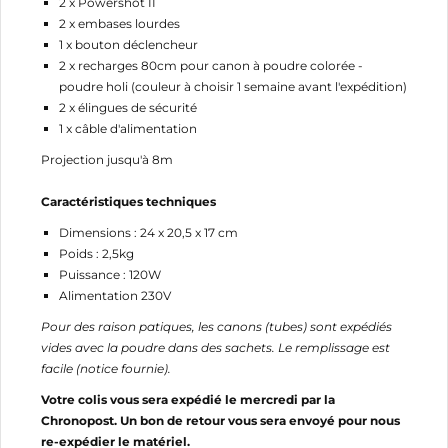
2 x Powershot II
2 x embases lourdes
1 x bouton déclencheur
2 x recharges 80cm pour canon à poudre colorée -
poudre holi (couleur à choisir 1 semaine avant l'expédition)
2 x élingues de sécurité
1 x câble d'alimentation
Projection jusqu'à 8m
Caractéristiques techniques
Dimensions : 24 x 20,5 x 17 cm
Poids : 2,5kg
Puissance : 120W
Alimentation 230V
Pour des raison patiques, les canons (tubes) sont expédiés
vides avec la poudre dans des sachets. Le remplissage est
facile (notice fournie).
Votre colis vous sera expédié le mercredi par la
Chronopost. Un bon de retour vous sera envoyé pour nous
re-expédier le matériel.