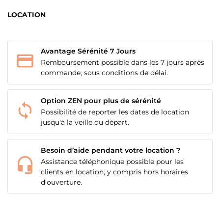
LOCATION
Avantage Sérénité 7 Jours
Remboursement possible dans les 7 jours après
commande, sous conditions de délai.
Option ZEN pour plus de sérénité
Possibilité de reporter les dates de location
jusqu'à la veille du départ.
Besoin d’aide pendant votre location ?
CRÉER UNE LISTE D'ENVIES
CONNEXION
Assistance téléphonique possible pour les
clients en location, y compris hors horaires
NOM DE LA LISTE D'ENVIES
d'ouverture.
MES LISTES
Vous devez être connecté pour ajouter des produits
à votre liste d'envies.
add_circle_outline
Créer une nouvelle liste