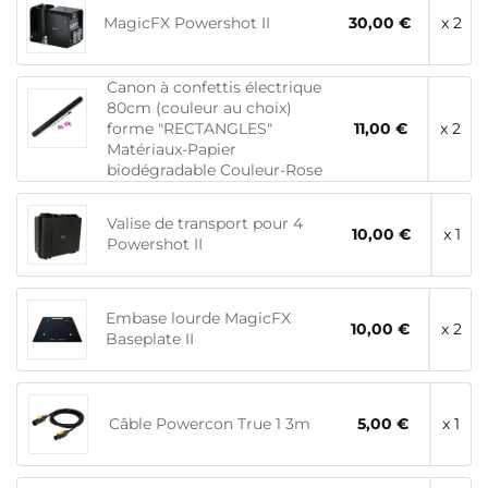
MagicFX Powershot II
30,00 €
x 2
Canon à confettis électrique
80cm (couleur au choix)
forme "RECTANGLES"
11,00 €
x 2
Matériaux-Papier
biodégradable Couleur-Rose
Valise de transport pour 4
10,00 €
x 1
Powershot II
Embase lourde MagicFX
10,00 €
x 2
Baseplate II
Câble Powercon True 1 3m
5,00 €
x 1