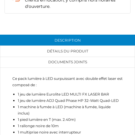
CRÉER UNE LISTE D'ENVIES
clients en location, y compris hors horaires
CONNEXION
d'ouverture.
NOM DE LA LISTE D'ENVIES
MES LISTES
Vous devez être connecté pour ajouter des produits
à votre liste d'envies.
add_circle_outline
Créer une nouvelle liste
DESCRIPTION
Annuler
Connexion
Annuler
Créer une liste d'envies
DÉTAILS DU PRODUIT
DOCUMENTS JOINTS
Ce pack lumière à LED surpuissant avec double effet laser est
composé de :
1 jeu de lumière Eurolite LED MULTI FX LASER BAR
1 jeu de lumière ADJ Quad Phase HP 32-Watt Quad-LED
1 machine à fumée à LED (machine à fumée, liquide
inclus)
1 pied lumière en T (max. 2.40m)
1 rallonge noire de 10m
1 multiprise noire avec interrupteur