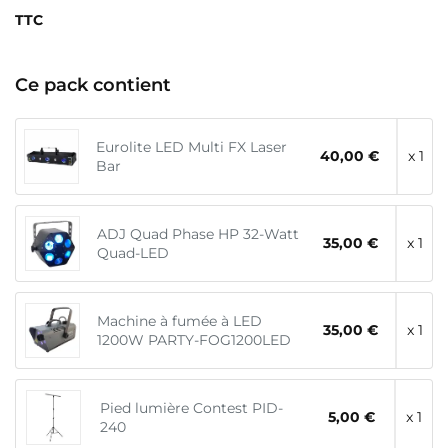
TTC
Ce pack contient
Eurolite LED Multi FX Laser
40,00 €
x 1
Bar
ADJ Quad Phase HP 32-Watt
35,00 €
x 1
Quad-LED
Machine à fumée à LED
35,00 €
x 1
1200W PARTY-FOG1200LED
Pied lumière Contest PID-
5,00 €
x 1
240