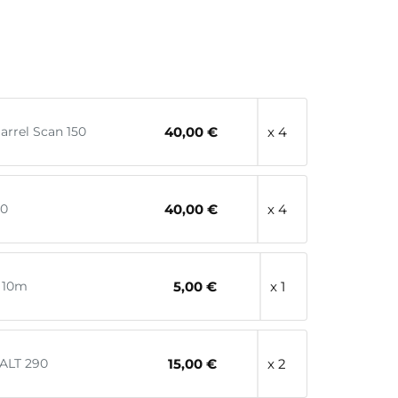
arrel Scan 150
40,00 €
x 4
50
40,00 €
x 4
e 10m
5,00 €
x 1
 ALT 290
15,00 €
x 2