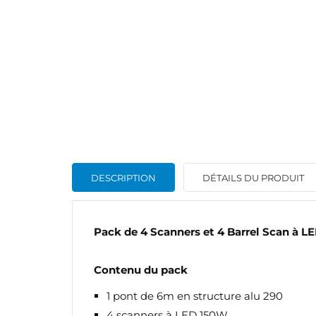
DESCRIPTION
DÉTAILS DU PRODUIT
Pack de 4 Scanners et 4 Barrel Scan à L
CR
Contenu du pack
C
1 pont de 6m en structure alu 290
NO
Vo
ME
4 scanners à LED 150W