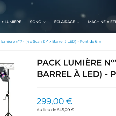
 + LUMIÈRE
SONO
ÉCLAIRAGE
MACHINE À EF
lumière n°7 - (4 x Scan & 4 x Barrel à LED) - Pont de 6m
PACK LUMIÈRE N°7 
BARREL À LED) - 
299,00 €
Au lieu de 545,00 €