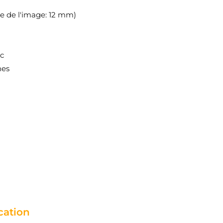
le de l'image: 12 mm)
nc
hes
ation