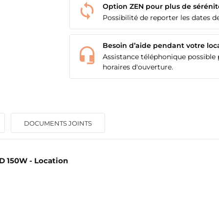
Option ZEN pour plus de sérénit
Possibilité de reporter les dates de
Besoin d’aide pendant votre loc
Assistance téléphonique possible p
horaires d'ouverture.
DOCUMENTS JOINTS
ED 150W - Location
ÉER UNE LISTE D'ENVIES
ONNEXION
M DE LA LISTE D'ENVIES
us devez être connecté pour ajouter des produits à votre liste
S LISTES