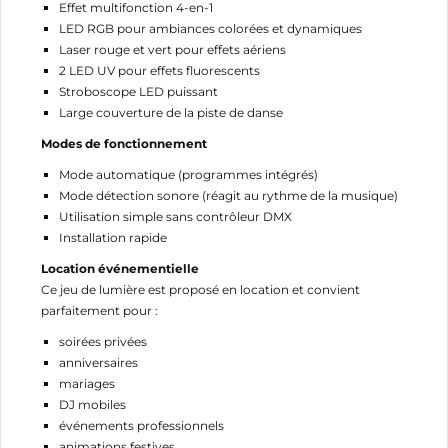
CRÉER UNE LISTE D'ENVIES
Effet multifonction 4-en-1
CONNEXION
LED RGB pour ambiances colorées et dynamiques
Laser rouge et vert pour effets aériens
NOM DE LA LISTE D'ENVIES
MES LISTES
Vous devez être connecté pour ajouter des produits
2 LED UV pour effets fluorescents
à votre liste d'envies.
Stroboscope LED puissant
Large couverture de la piste de danse
add_circle_outline
Créer une nouvelle liste
Modes de fonctionnement
Annuler
Connexion
Annuler
Créer une liste d'envies
Mode automatique (programmes intégrés)
Mode détection sonore (réagit au rythme de la musique)
Utilisation simple sans contrôleur DMX
Installation rapide
Location événementielle
Ce jeu de lumière est proposé en location et convient
parfaitement pour :
soirées privées
anniversaires
mariages
DJ mobiles
événements professionnels
animations festives