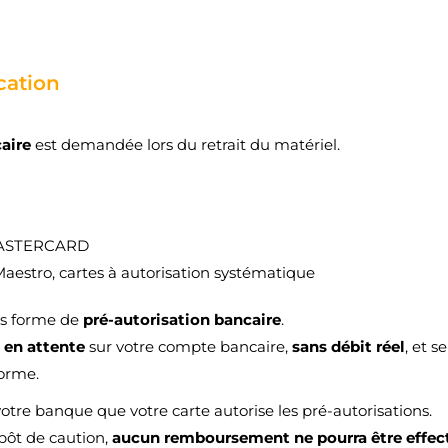
nvies.
add_circle_outline
Créer une nouvelle lis
Annuler
Connexion
ation
Annuler
Créer une liste d'envies
caire
est demandée lors du retrait du matériel.
MASTERCARD
Maestro, cartes à autorisation systématique
us forme de
pré-autorisation bancaire
.
e
en attente
sur votre compte bancaire,
sans débit réel
, et 
forme.
votre banque que votre carte autorise les pré-autorisations.
épôt de caution,
aucun remboursement ne pourra être effec