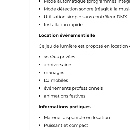
Mode automatique (programmes intégr
Mode détection sonore (réagit à la mus
Utilisation simple sans contrôleur DMX
Installation rapide
Location événementielle
Ce jeu de lumière est proposé en location 
soirées privées
anniversaires
mariages
DJ mobiles
événements professionnels
animations festives
Informations pratiques
CR
C
Matériel disponible en location
Puissant et compact
NO
Vo
ME