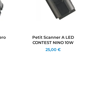
ero
Petit Scanner A LED
Eur
CONTEST NINO 10W
Hy
25,00 €