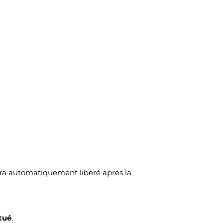
te
sera automatiquement libéré après la
tué
.