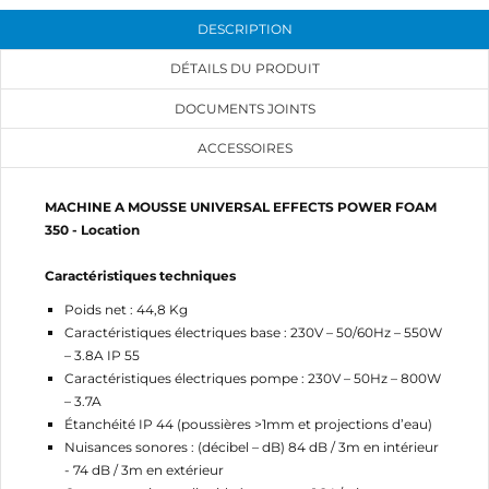
DESCRIPTION
DÉTAILS DU PRODUIT
CRÉER UNE LISTE D'ENVIES
DOCUMENTS JOINTS
CONNEXION
ACCESSOIRES
NOM DE LA LISTE D'ENVIES
MES LISTES
Vous devez être connecté pour ajouter des produits
à votre liste d'envies.
MACHINE A MOUSSE UNIVERSAL EFFECTS POWER FOAM
add_circle_outline
350 - Location
Créer une nouvelle liste
Annuler
Connexion
Caractéristiques techniques
Annuler
Créer une liste d'envies
Poids net : 44,8 Kg
Caractéristiques électriques base : 230V – 50/60Hz – 550W
– 3.8A IP 55
Caractéristiques électriques pompe : 230V – 50Hz – 800W
– 3.7A
Étanchéité IP 44 (poussières >1mm et projections d’eau)
Nuisances sonores : (décibel – dB) 84 dB / 3m en intérieur
- 74 dB / 3m en extérieur