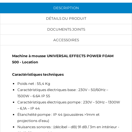
DESCRIPTION
DÉTAILS DU PRODUIT
DOCUMENTS JOINTS
CRÉER UNE LISTE D'ENVIES
CONNEXION
ACCESSOIRES
NOM DE LA LISTE D'ENVIES
MES LISTES
Vous devez être connecté pour ajouter des produits
Machine à mousse UNIVERSAL EFFECTS POWER FOAM
à votre liste d'envies.
500 - Location
add_circle_outline
Créer une nouvelle liste
Caractéristiques techniques
Annuler
Connexion
Annuler
Créer une liste d'envies
Poids net : 55,4 Kg
Caractéristiques électriques base : 230V – 50/60Hz –
1500W – 6.6A IP 55
Caractéristiques électriques pompe : 230V – 50Hz – 1300W
– 6,1A – IP 44
Étanchéité pompe : IP 44 (poussières >1mm et
projections d’eau)
Nuisances sonores : (décibel – dB) 91 dB / 3m en intérieur -