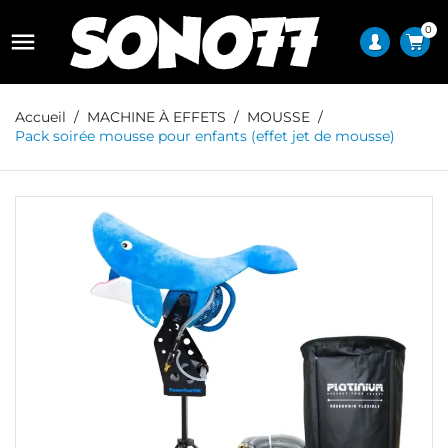
0

Accueil
MACHINE À EFFETS
MOUSSE
Pack soirée mousse pour enfants (effet jet de mousse)