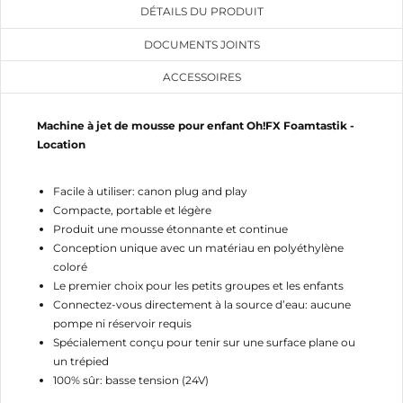
DÉTAILS DU PRODUIT
DOCUMENTS JOINTS
CRÉER UNE LISTE D'ENVIES
ACCESSOIRES
CONNEXION
Machine à jet de mousse pour enfant Oh!FX Foamtastik -
NOM DE LA LISTE D'ENVIES
MES LISTES
Vous devez être connecté pour ajouter des produits
Location
à votre liste d'envies.
add_circle_outline
Créer une nouvelle liste
Facile à utiliser: canon plug and play
Annuler
Connexion
Compacte, portable et légère
Annuler
Créer une liste d'envies
Produit une mousse étonnante et continue
Conception unique avec un matériau en polyéthylène
coloré
Le premier choix pour les petits groupes et les enfants
Connectez-vous directement à la source d’eau: aucune
pompe ni réservoir requis
Spécialement conçu pour tenir sur une surface plane ou
un trépied
100% sûr: basse tension (24V)