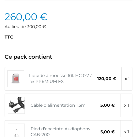
260,00 €
Au lieu de 300,00 €
TTC
Ce pack contient
Liquide à mousse 10l. HC 0.7 à
120,00 €
x 1
1% PREMIUM FX
Câble d'alimentation 1,5m
5,00 €
x 1
Pied d'enceinte Audiophony
5,00 €
x 1
CAB-200