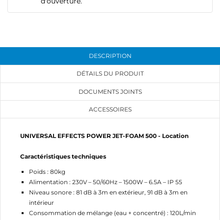
d'ouverture.
CRÉER UNE LISTE D'ENVIES
CONNEXION
DESCRIPTION
NOM DE LA LISTE D'ENVIES
DÉTAILS DU PRODUIT
MES LISTES
Vous devez être connecté pour ajouter des produits
à votre liste d'envies.
DOCUMENTS JOINTS
add_circle_outline
Créer une nouvelle liste
ACCESSOIRES
Annuler
Connexion
Annuler
Créer une liste d'envies
UNIVERSAL EFFECTS POWER JET-FOAM 500 - Location
Caractéristiques techniques
Poids : 80kg
Alimentation : 230V – 50/60Hz – 1500W – 6.5A – IP 55
Niveau sonore : 81 dB à 3m en extérieur, 91 dB à 3m en
intérieur
Consommation de mélange (eau + concentré) : 120L/min