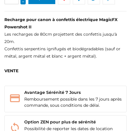
Recharge pour canon à confettis électrique MagicFX
Powershot II
Les recharges de 80cm projettent des confettis jusqu'à
20m.
Confettis serpentins ignifugés et biodégradables (sauf or
métal, argent métal et blanc + argent métal).
VENTE
CRÉER UNE LISTE D'ENVIES
CONNEXION
Avantage Sérénité 7 Jours
NOM DE LA LISTE D'ENVIES
MES LISTES
Vous devez être connecté pour ajouter des produits
Remboursement possible dans les 7 jours après
à votre liste d'envies.
commande, sous conditions de délai.
add_circle_outline
Créer une nouvelle liste
Option ZEN pour plus de sérénité
Annuler
Connexion
Annuler
Créer une liste d'envies
Possibilité de reporter les dates de location