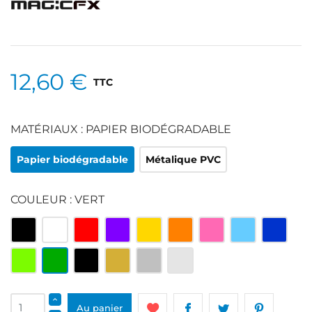
12,60 €
TTC
MATÉRIAUX : PAPIER BIODÉGRADABLE
Papier biodégradable
Métalique PVC
COULEUR : VERT
Multicolore
Blanc
Rouge
Violet
Jaune
Orange
Rose
Bleu
Bleu
clair
roi
Vert
Vert
Noir
Or
Argenté
Argenté
clair
et
blanc
Au panier