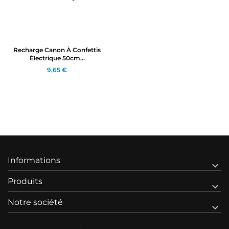
Recharge Canon À Confettis
Électrique 50cm...
9,65 €
Informations

Produits

Notre société
