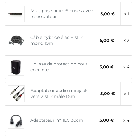
Multiprise noire 6 prises avec
5,00 €
x 1
interrupteur
Câble hybride élec + XLR
5,00 €
x 2
mono 10m
Housse de protection pour
5,00 €
x 4
enceinte
Adaptateur audio minijack
5,00 €
x 1
vers 2 XLR mâle 1,5m
Adaptateur "Y" IEC 30cm
5,00 €
x 4