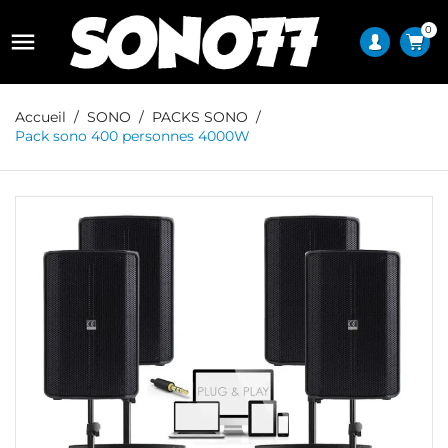
0

Accueil
SONO
PACKS SONO
Pack sono 400 personnes 4000W