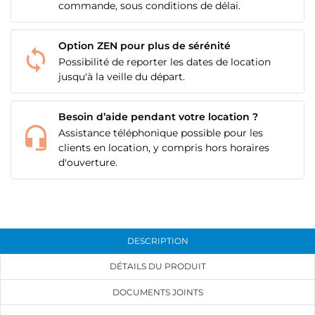
commande, sous conditions de délai.
Option ZEN pour plus de sérénité
Possibilité de reporter les dates de location
jusqu'à la veille du départ.
Besoin d’aide pendant votre location ?
Assistance téléphonique possible pour les
clients en location, y compris hors horaires
d'ouverture.
CRÉER UNE LISTE D'ENVIES
CONNEXION
DESCRIPTION
NOM DE LA LISTE D'ENVIES
MES LISTES
Vous devez être connecté pour ajouter des produits
DÉTAILS DU PRODUIT
à votre liste d'envies.
DOCUMENTS JOINTS
add_circle_outline
Créer une nouvelle liste