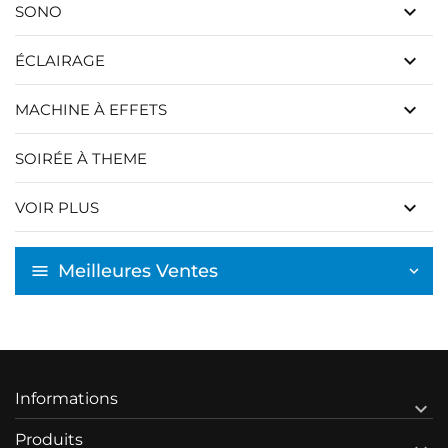
keyboard_arrow_down
SONO
keyboard_arrow_down
ÉCLAIRAGE
keyboard_arrow_down
MACHINE À EFFETS
SOIRÉE À THEME
keyboard_arrow_down
VOIR PLUS
Meilleures Ventes
Informations

Produits