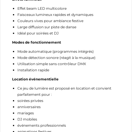
CRÉER UNE LISTE D'ENVIES
CONNEXION
Effet beam LED multicolore
Faisceaux lumineux rapides et dynamiques
NOM DE LA LISTE D'ENVIES
MES LISTES
Vous devez être connecté pour ajouter des produits
Couleurs vives pour ambiance festive
à votre liste d'envies.
Large diffusion sur piste de danse
Idéal pour soirées et DJ
add_circle_outline
Créer une nouvelle liste
Modes de fonctionnement
Annuler
Connexion
Annuler
Créer une liste d'envies
Mode automatique (programmes intégrés)
Mode détection sonore (réagit à la musique)
Utilisation simple sans contrôleur DMX
Installation rapide
Location événementielle
Ce jeu de lumière est proposé en location et convient
parfaitement pour :
soirées privées
anniversaires
mariages
DJ mobiles
événements professionnels
animations festives