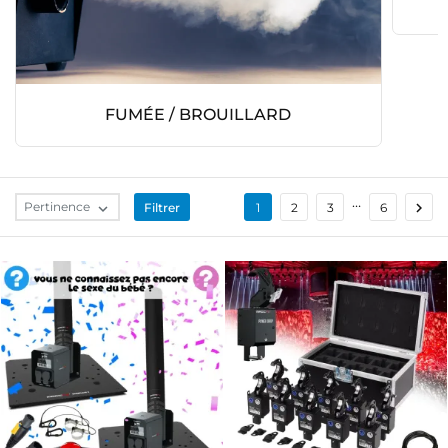
FUMÉE / BROUILLARD
…

Pertinence
Filtrer

1
2
3
6