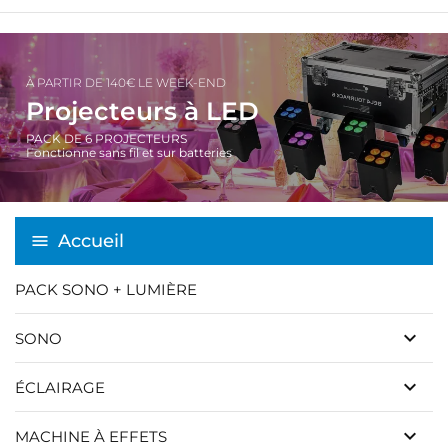
À PARTIR DE 140€ LE WEEK-END
Projecteurs à LED
PACK DE 6 PROJECTEURS
Fonctionne sans fil et sur batteries
Accueil
PACK SONO + LUMIÈRE
keyboard_arrow_down
SONO
keyboard_arrow_down
ÉCLAIRAGE
keyboard_arrow_down
MACHINE À EFFETS