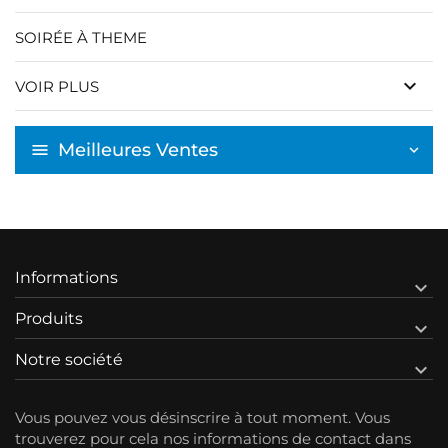
SOIRÉE À THEME
keyboard_arrow_down
VOIR PLUS
Meilleures Ventes
Informations

Produits

Notre société

Vous pouvez vous désinscrire à tout moment. Vous
trouverez pour cela nos informations de contact dans