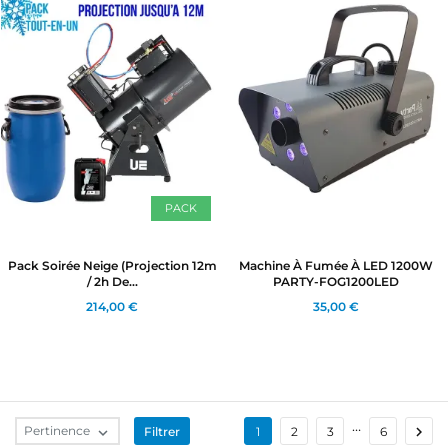
PACK
Pack Soirée Neige (Projection 12m
Machine À Fumée À LED 1200W
/ 2h De...
PARTY-FOG1200LED
214,00 €
35,00 €
…

Pertinence
Filtrer

1
2
3
6