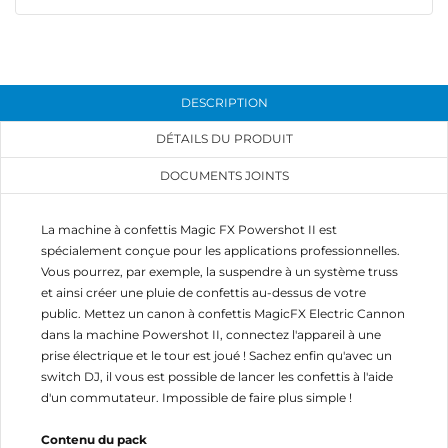
add_circle_outline
Créer une nouvelle liste
Annuler
Connexion
Annuler
Créer une liste d'envies
DESCRIPTION
DÉTAILS DU PRODUIT
DOCUMENTS JOINTS
La machine à confettis Magic FX Powershot II est
spécialement conçue pour les applications professionnelles.
Vous pourrez, par exemple, la suspendre à un système truss
et ainsi créer une pluie de confettis au-dessus de votre
public. Mettez un canon à confettis MagicFX Electric Cannon
dans la machine Powershot II, connectez l'appareil à une
prise électrique et le tour est joué ! Sachez enfin qu'avec un
switch DJ, il vous est possible de lancer les confettis à l'aide
d'un commutateur. Impossible de faire plus simple !
Contenu du pack