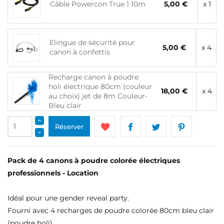
Câble Powercon True 1 10m
5,00 €
x 1
Elingue de sécurité pour
5,00 €
x 4
canon à confettis
Recharge canon à poudre
holi électrique 80cm (couleur
18,00 €
x 4
au choix) jet de 8m Couleur-
Bleu clair
Réserver
Pack de 4 canons à poudre colorée électriques
professionnels - Location
Idéal pour une gender reveal party.
Fourni avec 4 recharges de poudre colorée 80cm bleu clair
(poudre holi)