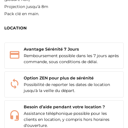
Projection jusqu'à 8m
Pack clé en main.
LOCATION
Avantage Sérénité 7 Jours
Remboursement possible dans les 7 jours après
commande, sous conditions de délai.
Option ZEN pour plus de sérénité
Possibilité de reporter les dates de location
jusqu'à la veille du départ.
CRÉER UNE LISTE D'ENVIES
CONNEXION
Besoin d’aide pendant votre location ?
Assistance téléphonique possible pour les
NOM DE LA LISTE D'ENVIES
MES LISTES
Vous devez être connecté pour ajouter des produits
clients en location, y compris hors horaires
à votre liste d'envies.
d'ouverture.