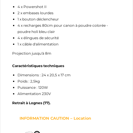
4 x Powershot II
2 x embases lourdes
1 x bouton déclencheur
4 x recharges 80cm pour canon à poudre colorée -
poudre holi bleu clair
4 x élingues de sécurité
1 x câble d'alimentation
Projection jusqu'à 8m
Caractéristiques techniques
Dimensions : 24 x 20,5 x 17 cm
Poids : 2,5kg
Puissance : 120W
Alimentation 230V
Retrait à Lognes (77).
INFORMATION CAUTION – Location